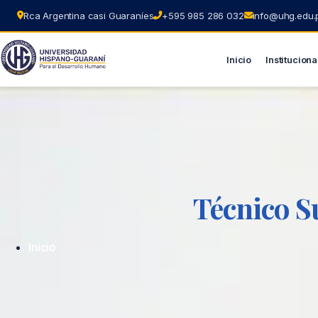
Rca Argentina casi Guaraníes
+595 985 286 032
info@uhg.edu.
Inicio
Instituciona
Ir
al
contenido
Técnico S
Inicio