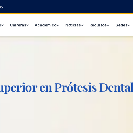
py
l
Carreras
Académico
Noticias
Recursos
Sedes
uperior en Prótesis Denta