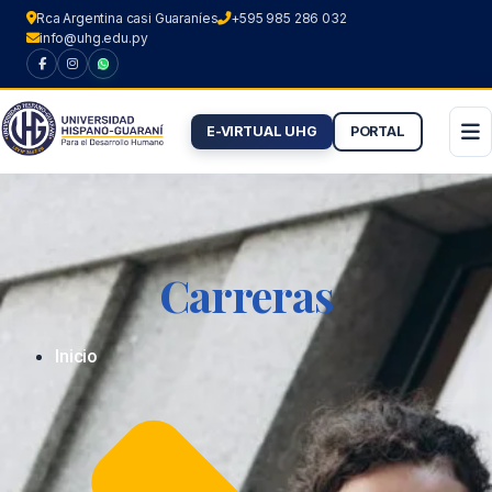
Rca Argentina casi Guaraníes
+595 985 286 032
info@uhg.edu.py
E-VIRTUAL UHG
PORTAL
Ir
al
contenido
Carreras
Inicio