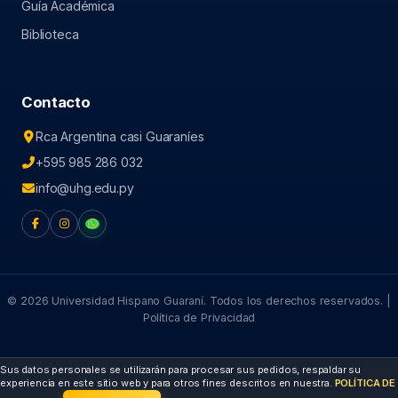
Guía Académica
Biblioteca
Accesibilidad
Contacto
−
+
Tamano de texto
0
Rca Argentina casi Guaraníes
Alto contraste
+595 985 286 032
info@uhg.edu.py
Escala de grises
Resaltar enlaces
Fuente legible
Cursor grande
© 2026 Universidad Hispano Guaraní. Todos los derechos reservados. |
Política de Privacidad
Pausar animaciones
Sus datos personales se utilizarán para procesar sus pedidos, respaldar su
Guia de lectura
experiencia en este sitio web y para otros fines descritos en nuestra.
POLÍTICA DE