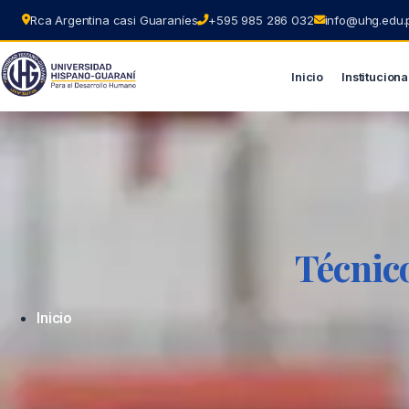
Rca Argentina casi Guaraníes
+595 985 286 032
info@uhg.edu.
Inicio
Instituciona
Ir
al
contenido
Técnic
Inicio