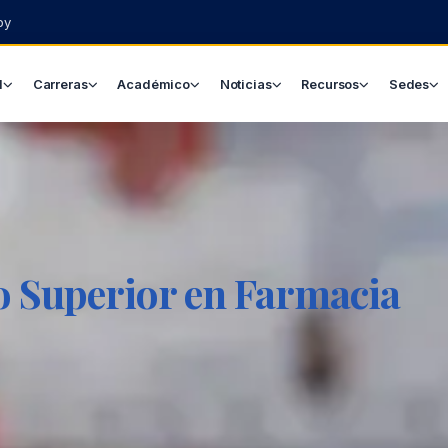
py
l
Carreras
Académico
Noticias
Recursos
Sedes
o Superior en Farmacia