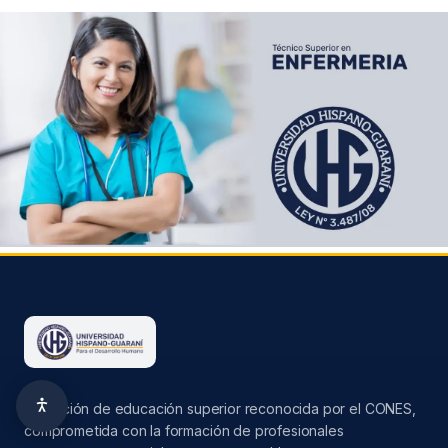
−
+
Tamano de texto
0
Alto contraste
Escala de grises
Resaltar enlaces
Fuente legible
Cursor grande
Pausar animaciones
Guia de lectura
Institución de educación superior reconocida por el CONES,
comprometida con la formación de profesionales