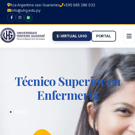
Rca Argentina casi Guaraníes
+595 985 286 032
info@uhg.edu.py
E-VIRTUAL UHG
PORTAL
Ir
al
contenido
Técnico Superior en
Enfermería
Inicio