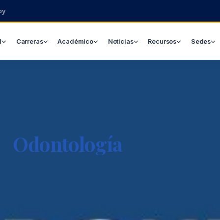
py
l
Carreras
Académico
Noticias
Recursos
Sedes
Odontología