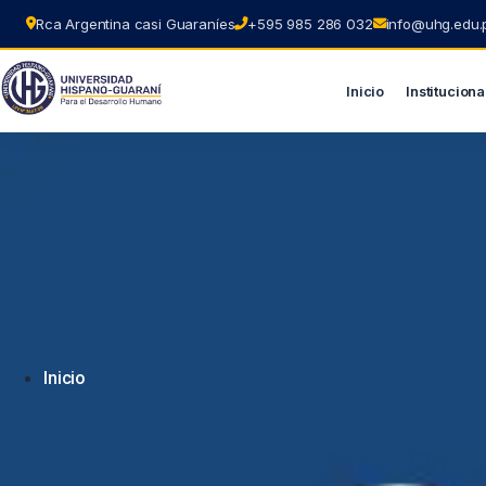
Rca Argentina casi Guaraníes
+595 985 286 032
info@uhg.edu.
Inicio
Instituciona
Ir
al
contenido
Inicio